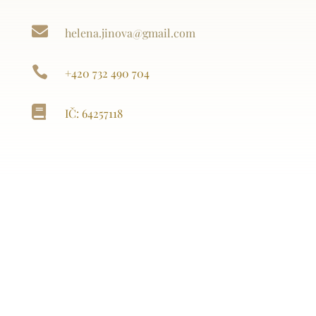

helena.jinova@gmail.com

+420 732 490 704

IČ: 64257118