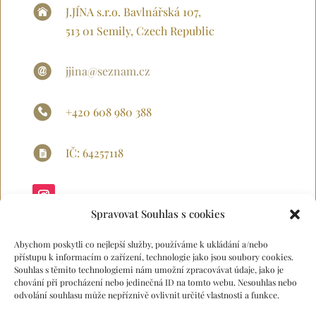
J.JÍNA s.r.o. Bavlnářská 107,
513 01 Semily, Czech Republic
jjina@seznam.cz
+420 608 980 388
IČ: 64257118
Spravovat Souhlas s cookies
Abychom poskytli co nejlepší služby, používáme k ukládání a/nebo
přístupu k informacím o zařízení, technologie jako jsou soubory cookies.
Souhlas s těmito technologiemi nám umožní zpracovávat údaje, jako je
chování při procházení nebo jedinečná ID na tomto webu. Nesouhlas nebo
odvolání souhlasu může nepříznivě ovlivnit určité vlastnosti a funkce.