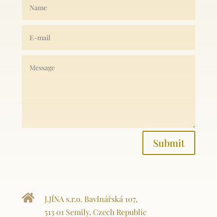
Submit

J.JÍNA s.r.o. Bavlnářská 107,
513 01 Semily, Czech Republic