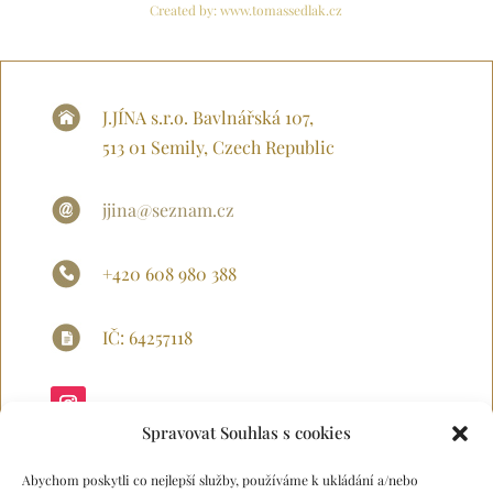
Created by:
www.tomassedlak.cz
J.JÍNA s.r.o. Bavlnářská 107,
513 01 Semily, Czech Republic
jjina@seznam.cz
+420 608 980 388
IČ: 64257118
Spravovat Souhlas s cookies
Abychom poskytli co nejlepší služby, používáme k ukládání a/nebo