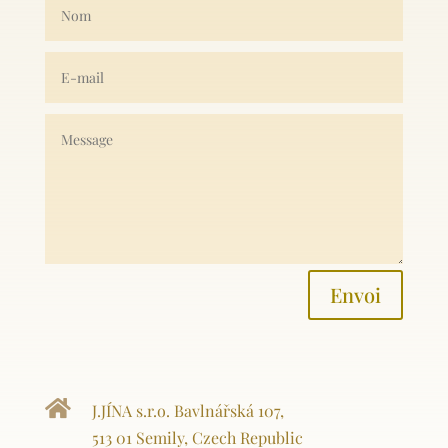
Envoi

J.JÍNA s.r.o. Bavlnářská 107,
513 01 Semily, Czech Republic