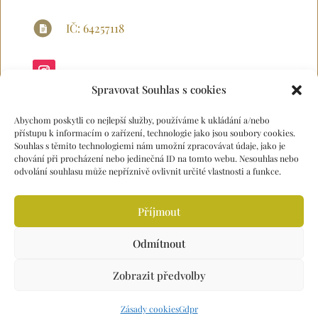
IČ: 64257118
Spravovat Souhlas s cookies
Abychom poskytli co nejlepší služby, používáme k ukládání a/nebo
přístupu k informacím o zařízení, technologie jako jsou soubory cookies.
Souhlas s těmito technologiemi nám umožní zpracovávat údaje, jako je
chování při procházení nebo jedinečná ID na tomto webu. Nesouhlas nebo
odvolání souhlasu může nepříznivě ovlivnit určité vlastnosti a funkce.
Příjmout
Odmítnout
Zobrazit předvolby
Created by:
www.tomassedlak.cz
Zásady cookies
Gdpr