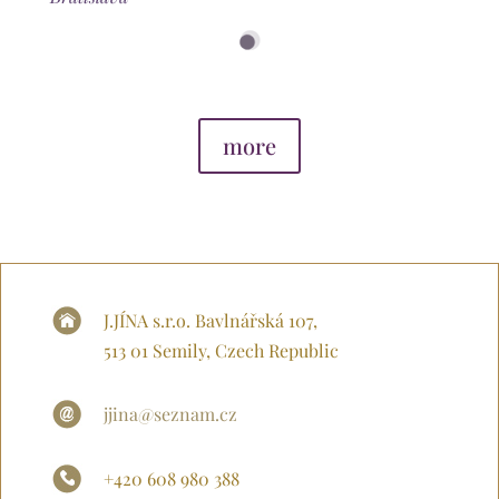
more
J.JÍNA s.r.o. Bavlnářská 107,
513 01 Semily, Czech Republic
jjina@seznam.cz
+420 608 980 388