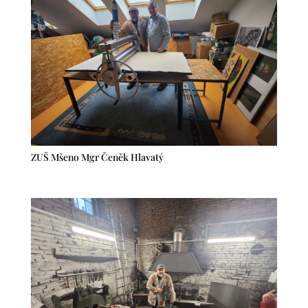
ZUŠ Mšeno Mgr Čeněk Hlavatý