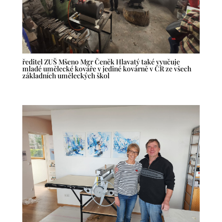
ředitel ZUŠ Mšeno Mgr Čeněk Hlavatý také vyučuje
mladé umělecké kováře v jediné kovárně v ČR ze všech
základních uměleckých škol