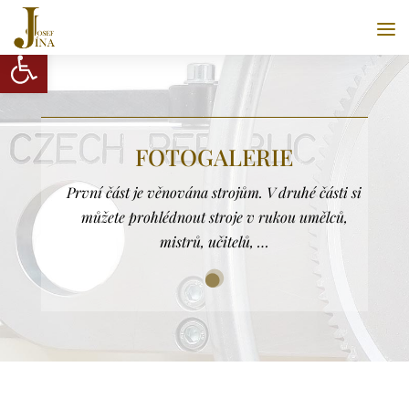
Open toolbar
FOTOGALERIE
První část je věnována strojům. V druhé části si
můžete prohlédnout stroje v rukou umělců,
mistrů, učitelů, …