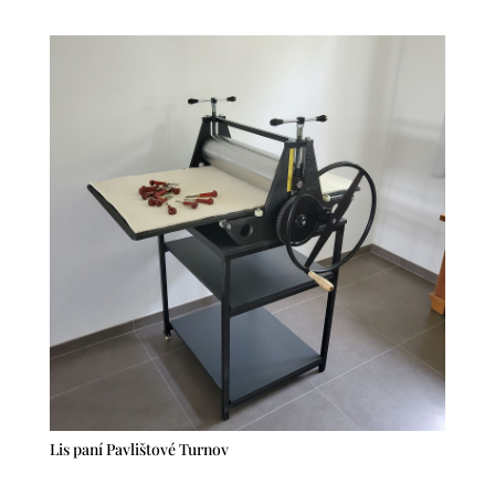
Lis paní Pavlištové Turnov