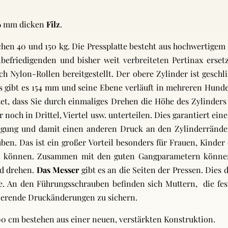
h 6 mm dicken
Filz
.
hen 40 und 150 kg. Die Pressplatte besteht aus hochwertige
befriedigenden und bisher weit verbreiteten Pertinax erset
h Nylon-Rollen bereitgestellt. Der obere Zylinder ist geschl
 gibt es 154 mm und seine Ebene verläuft in mehreren Hund
tet, dass Sie durch einmaliges Drehen die Höhe des Zylinde
noch in Drittel, Viertel usw. unterteilen. Dies garantiert ein
gung und damit einen anderen Druck an den Zylinderrändern
ben. Das ist ein großer Vorteil besonders für Frauen, Kinder 
ln können. Zusammen mit den guten Gangparametern können
nd drehen.
Das Messer
gibt es an die Seiten der Pressen. Dies 
te. An den Führungsschrauben befinden sich Muttern, die f
tierende Druckänderungen zu sichern.
00 cm bestehen aus einer neuen, verstärkten Konstruktion.