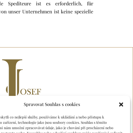
e Spediteure ist es erforderlich, für
von unser Unternehmen ist keine spezielle
Spravovat Souhlas s cookies
ytli co nejlepší služby, používáme k ukládání a/nebo přístupu k
 zařízení, technologie jako jsou soubory cookies. Souhlas s těmito
mi nám umožní zpracovávat údaje, jako je chování při procházení nebo