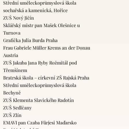
Střední uměleckoprůmyslová škola
sochařská a kamenická, Hořice
ZUŠ Nový Jičín
Sklářský mistr pan Mašek Olešnice u
Turnova
Grafička Julia Burda Praha
Frau Gabriele Müller Krems an der Donau
Austria
ZUŠ Jakuba Jana Ryby Rožmitál pod
Třemšínem
Bratrská škola – církevní ZŠ Rajská Praha
Střední uměleckoprůmyslová škola
Bechyně
ZUŠ Klementa Slavického Radotín
ZUŠ Sedlčany
ZUŠ Zlín
EMAVI pan Czaba Fürjesi Maďarsko