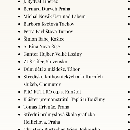
J. Rydval Liberec
Bernard Durych Praha
Michal Novák Ústí nad Labem
Barbora Květová Tachov
Petra Pavlištová Turnov
Šimon Babej Košice
A. Bína Nová Říše
Gunter Hujber, Velké Losiny
ZUŠ Cífer, Slovensko
Dům dětí a mládeže, Tábor
Středisko knihovnických a kulturních
služeb, Chomutov
PRO FUTURO o.p.s. Kunštát
Klášter premonstrátů, Teplá u Toužimy
Tomáš Hřivnáč, Praha
Střední průmyslová škola grafická
Hellichova, Praha
Christian Burtscher, Wien, Rakousko