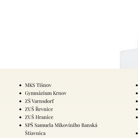
MKS Tišnov
Gymnázium Krnov
ZŠ Varnsdorf
ZUŠ Řevnice
ZUŠ Hranice
SPŠ Samuela Mikovíniho Banská
Štiavnica