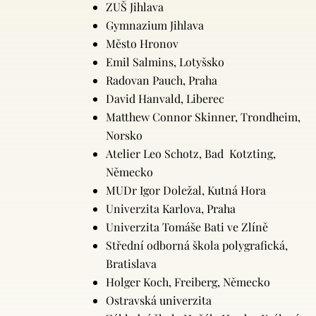
ZUŠ Jihlava
Gymnazium Jihlava
Město Hronov
Emil Salmins, Lotyšsko
Radovan Pauch, Praha
David Hanvald, Liberec
Matthew Connor Skinner, Trondheim,
Norsko
Atelier Leo Schotz, Bad Kotzting,
Německo
MUDr Igor Doležal, Kutná Hora
Univerzita Karlova, Praha
Univerzita Tomáše Bati ve Zlíně
Střední odborná škola polygrafická,
Bratislava
Holger Koch, Freiberg, Německo
Ostravská univerzita