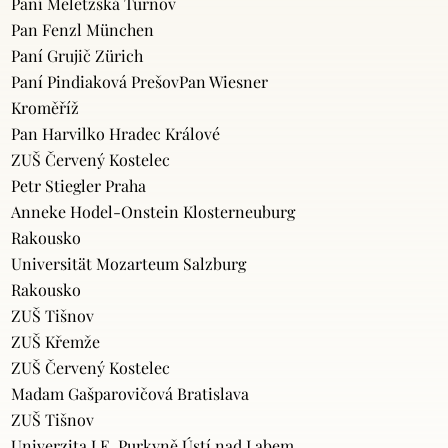
Paní Meletzská Turnov
Pan Fenzl München
Paní Grujič Zürich
Paní Pindiaková PrešovPan Wiesner
Kroměříž
Pan Harvilko Hradec Králové
ZUŠ Červený Kostelec
Petr Stiegler Praha
Anneke Hodel-Onstein Klosterneuburg
Rakousko
Universität Mozarteum Salzburg
Rakousko
ZUŠ Tišnov
ZUŠ Křemže
ZUŠ Červený Kostelec
Madam Gašparovičová Bratislava
ZUŠ Tišnov
Univerzita J.E. Purkyně Ústí nad Labem