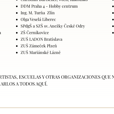
DDM Praha 4 - Hobby centrum
Ing. M. Turňa Zlín
A
Olga Veselá Liberec
SPdgŠ a SZŠ sv. Anežky České Odry
a
ZŠ Černíkovice
ZUŠ LADON Bratislava
ZUŠ Zámeček Plzeň
ZUŠ Mariánské Lázně
RTISTAS, ESCUELAS Y OTRAS ORGANIZACIONES QUE N
RLOS A TODOS AQUÍ.