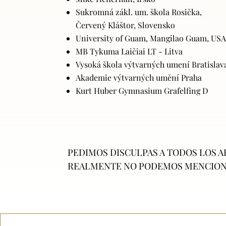
Sukromná zákl. um. škola Rosička,
Červený Kláštor, Slovensko
University of Guam, Mangilao Guam, US
MB Tykuma Laičiai LT - Litva
Vysoká škola výtvarných umení Bratislav
Akademie výtvarných umění Praha
Kurt Huber Gymnasium Grafelfing D
PEDIMOS DISCULPAS A TODOS LOS A
REALMENTE NO PODEMOS MENCIONA