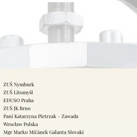
ZUŠ Nymburk
ZUŠ Litomyšl
EDUSO Praha
ZUŠ JK Brno
Paní Katarzyna Pietrzak – Zawada
Wrocław Polska
Mgr Marko Mičánek Galanta Slovaki