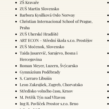
ZŠ Kravaře
ZUŠ Martin Slovensko
Barbora Kysilková Oslo Norway
Christian Internacional School of Prague,
Praha
ZUŠ Uherské Hradiště
ART ECON – Střední škola s.r.o. Prostějov
ZUŠ Močenok, Slovensko
Taida Jasarevič, Sarajevo, Bosna i
Hercegovina
Roman Meyer, Luzern, Švýcarsko
Gymnázium Poděbrady
S. Carraro Libušín
Leon Zakrajšek, Zagreb, Chorvatsko
Středisko volného času, Krnov
M. Petřík Týn nad Vltavou
Ing R. Pavlíček Prostor s.r.o. Brno