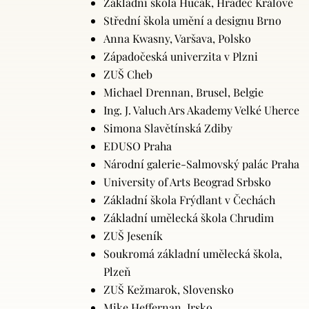
Základní škola Hučák, Hradec Králové
Střední škola umění a designu Brno
Anna Kwasny, Varšava, Polsko
Západočeská univerzita v Plzni
ZUŠ Cheb
Michael Drennan, Brusel, Belgie
Ing. J. Valuch Ars Akademy Velké Uherce
Simona Slavětínská Zdiby
EDUSO Praha
Národní galerie-Salmovský palác Praha
University of Arts Beograd Srbsko
Základní škola Frýdlant v Čechách
Základní umělecká škola Chrudim
ZUŠ Jeseník
Soukromá základní umělecká škola,
Plzeň
ZUŠ Kežmarok, Slovensko
Mike Heffernan, Irsko